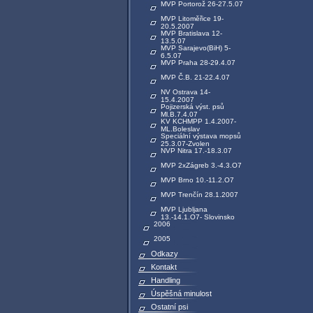
MVP Portorož 26-27.5.07
MVP Litoměřice 19-
20.5.2007
MVP Bratislava 12-
13.5.07
MVP Sarajevo(BiH) 5-
6.5.07
MVP Praha 28-29.4.07
MVP Č.B. 21-22.4.07
NV Ostrava 14-
15.4.2007
Pojizerská výst. psů
Ml.B.7.4.07
KV KCHMPP 1.4.2007-
ML.Boleslav
Speciální výstava mopsů
25.3.07-Zvolen
NVP Nitra 17.-18.3.07
MVP 2xZágreb 3.-4.3.O7
MVP Brno 10.-11.2.O7
MVP Trenčín 28.1.2007
MVP Ljubljana
13.-14.1.O7- Slovinsko
2006
2005
Odkazy
Kontakt
Handling
Úspěšná minulost
Ostatní psi