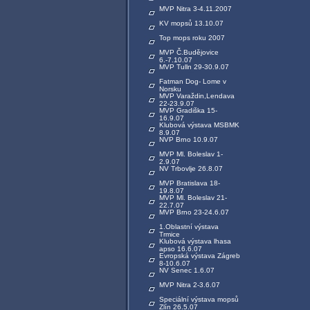
MVP Nitra 3-4.11.2007
KV mopsů 13.10.07
Top mops roku 2007
MVP Č.Budějovice
6.-7.10.07
MVP Tulln 29-30.9.07
Fatman Dog- Lome v
Norsku
MVP Varaždin,Lendava
22-23.9.07
MVP Gradiška 15-
16.9.07
Klubová výstava MSBMK
8.9.07
NVP Brno 10.9.07
MVP Ml. Boleslav 1-
2.9.07
NV Trbovlje 26.8.07
MVP Bratislava 18-
19.8.07
MVP Ml. Boleslav 21-
22.7.07
MVP Brno 23-24.6.07
1.Oblastní výstava
Trmice
Klubová výstava lhasa
apso 16.6.07
Evropská výstava Zágreb
8-10.6.07
NV Senec 1.6.07
MVP Nitra 2-3.6.07
Speciální výstava mopsů
Zlín 26.5.07