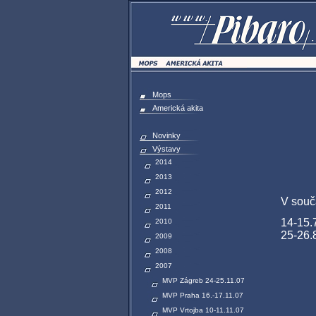
Mops
Americká akita
Novinky
Výstavy
2014
2013
2012
V souč
2011
14-15.
2010
25-26.
2009
2008
2007
MVP Zágreb 24-25.11.07
MVP Praha 16.-17.11.07
MVP Vrtojba 10-11.11.07