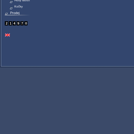
Husy labutí
Kočky
Prodej
2
1
4
9
7
0