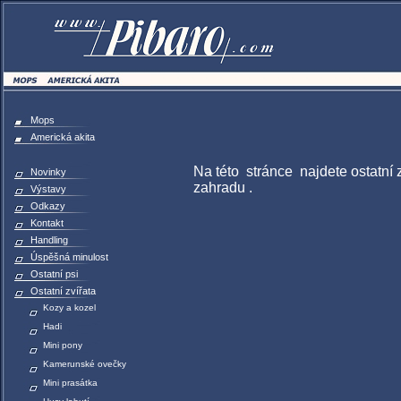
Mops
Americká akita
Na této stránce najdete ostatní z
Novinky
zahradu .
Výstavy
Odkazy
Kontakt
Handling
Úspěšná minulost
Ostatní psi
Ostatní zvířata
Kozy a kozel
Hadi
Mini pony
Kamerunské ovečky
Mini prasátka