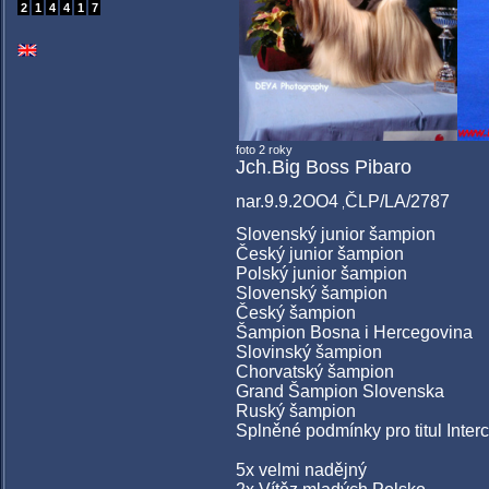
2
1
4
4
1
7
foto 2 roky
Jch.Big Boss Pibaro
nar.9.9.2OO4
ČLP/LA/2787
,
Slovenský junior šampion
Český junior šampion
Polský junior šampion
Slovenský šampion
Český šampion
Šampion Bosna i Hercegovina
Slovinský šampion
Chorvatský šampion
Grand Šampion Slovenska
Ruský šampion
Splněné podmínky pro titul Inte
5x velmi nadějný