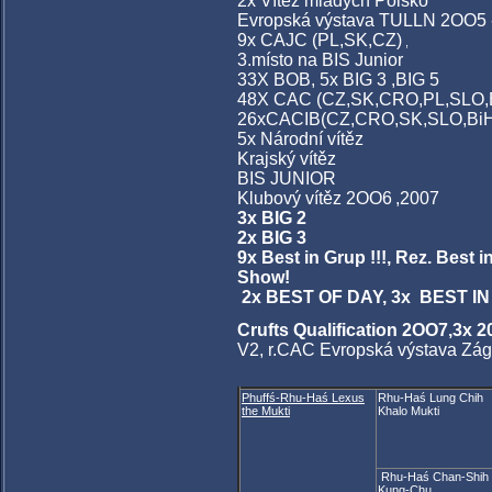
2x Vítěz mladých Polsko
Evropská výstava TULLN 2OO5 -
9x CAJC (PL,SK,CZ)
,
3.místo na BIS Junior
33X BOB, 5x BIG 3 ,BIG 5
48X CAC (CZ,SK,CRO,PL,SLO,
26xCACIB(CZ,CRO,SK,SLO,Bi
5x Národní vítěz
Krajský vítěz
BIS JUNIOR
Klubový vítěz 2OO6
,2007
3x BIG 2
2x BIG 3
9x Best in Grup !!!, Rez. Best 
Show!
2x BEST OF DAY, 3x BEST IN 
Crufts Qualification 2OO7,3x 20
V2, r.CAC Evropská výstava Zágr
Phuffś-Rhu-Haś Lexus
Rhu-Haś Lung Chih
the Mukti
Khalo Mukti
Rhu-Haś Chan-Shih
Kung-Chu